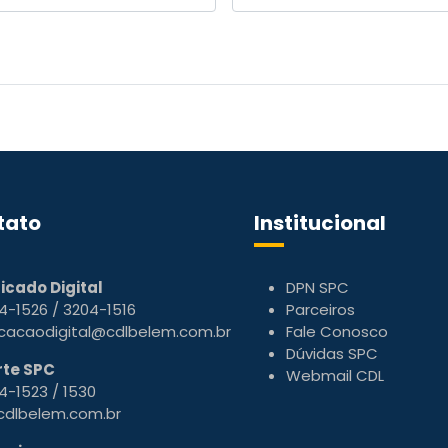
tato
Institucional
ficado Digital
DPN SPC
4-1526 / 3204-1516
Parceiros
ficacaodigital@cdlbelem.com.br
Fale Conosco
Dúvidas SPC
te SPC
Webmail CDL
4-1523 / 1530
dlbelem.com.br