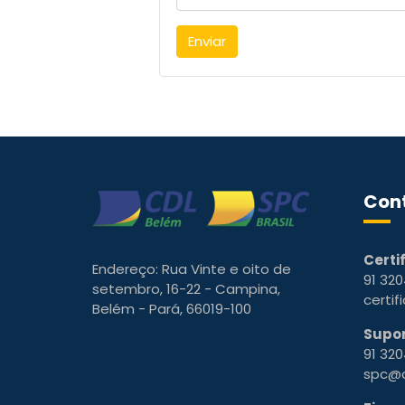
Con
Certi
Endereço: Rua Vinte e oito de
91 320
setembro, 16-22 - Campina,
certi
Belém - Pará, 66019-100
Supor
91 320
spc@c