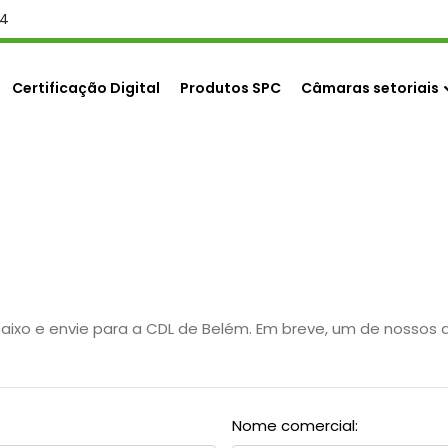
24
Certificação Digital
Produtos SPC
Câmaras setoriais
abaixo e envie para a CDL de Belém. Em breve, um de noss
Nome comercial: